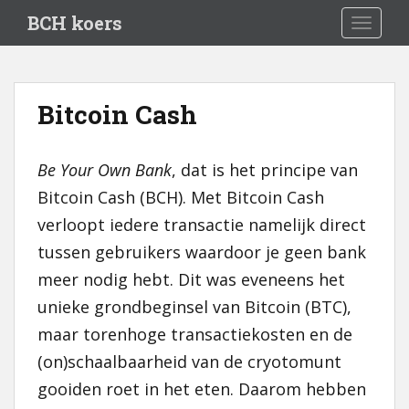
S
BCH koers
TOGGLE
k
i
p
t
Bitcoin Cash
o
m
a
Be Your Own Bank
, dat is het principe van
i
Bitcoin Cash (BCH). Met Bitcoin Cash
n
c
verloopt iedere transactie namelijk direct
o
tussen gebruikers waardoor je geen bank
n
meer nodig hebt. Dit was eveneens het
t
e
unieke grondbeginsel van Bitcoin (BTC),
n
maar torenhoge transactiekosten en de
t
(on)schaalbaarheid van de cryotomunt
gooiden roet in het eten. Daarom hebben