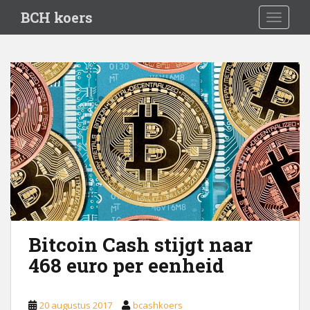
S
BCH koers
TOGGLE
k
i
p
t
o
m
a
i
n
c
o
n
t
e
Bitcoin Cash stijgt naar
n
468 euro per eenheid
t
20 augustus 2017
bcashkoers