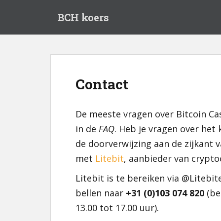
S
BCH koers
k
i
p
t
o
m
Contact
a
i
n
De meeste vragen over Bitcoin C
c
in de
FAQ
. Heb je vragen over het
o
n
de doorverwijzing aan de zijkant
t
met
Litebit
, aanbieder van crypto
e
n
Litebit is te bereiken via @Liteb
t
bellen naar
+31 (0)103 074 820
(be
13.00 tot 17.00 uur).